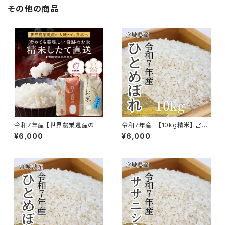
その他の商品
令和7年産 【世界農業遺産の米
令和7年産 【10kg精米】 宮城
どころ直送 ひとめぼれ・ササニ
県産ひとめぼれ
¥6,000
¥6,000
シキセット 計10kg】