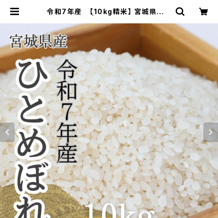
令和7年産 【10kg精米】 宮城県産ひ
とめぼれ | 有限会社笠原商店